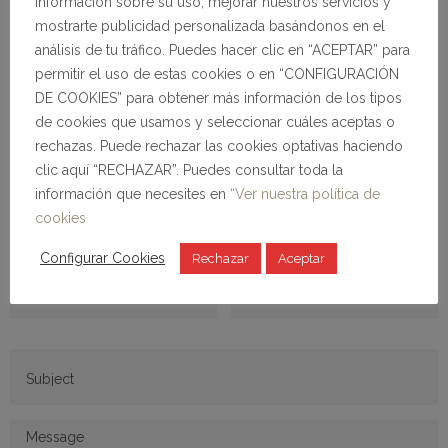
información sobre su uso, mejorar nuestros servicios y
mostrarte publicidad personalizada basándonos en el
análisis de tu tráfico. Puedes hacer clic en “ACEPTAR” para
permitir el uso de estas cookies o en “CONFIGURACIÓN
DE COOKIES” para obtener más información de los tipos
de cookies que usamos y seleccionar cuáles aceptas o
MAIL US HERE
rechazas. Puede rechazar las cookies optativas haciendo
clic aquí “RECHAZAR”. Puedes consultar toda la
información que necesites en
“Ver nuestra política de
Fill the contact form or send us an e-mail
to
correo@iccaweb.com
cookies
Configurar Cookies
Rechazar
Aceptar