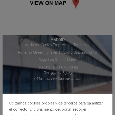
MADRID
Address: Centro Empresarial Tartessos,
Pollensa Street, number 2, Apolo Building, Of. 6
28290 Las Rozas, Madrid
Telephone: 91 636 63 52
Fax: 957 47 63 25
E-Mail:
correo@iccaweb.com
Utilizamos cookies propias y de terceros para garantizar
el correcto funcionamiento del portal, recoger